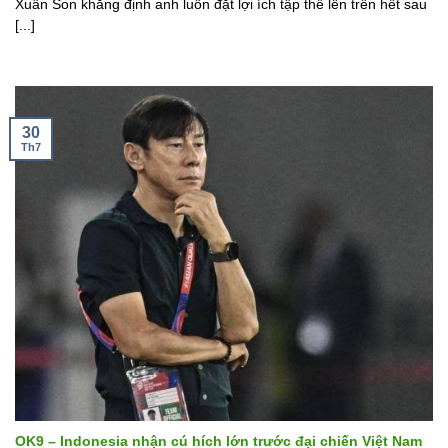
Xuân Son khẳng định anh luôn đặt lợi ích tập thể lên trên hết sau
[...]
30
Th7
OK9 – Indonesia nhận cú hích lớn trước đại chiến Việt Nam