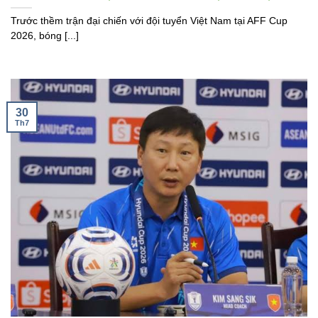
Trước thềm trận đại chiến với đội tuyển Việt Nam tại AFF Cup
2026, bóng [...]
30
Th7