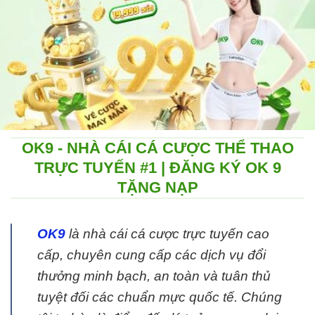
OK9 - NHÀ CÁI CÁ CƯỢC THỂ THAO
TRỰC TUYẾN #1 | ĐĂNG KÝ OK 9
TẶNG NẠP
OK9
là nhà cái cá cược trực tuyến cao
cấp, chuyên cung cấp các dịch vụ đổi
thưởng minh bạch, an toàn và tuân thủ
tuyệt đối các chuẩn mực quốc tế. Chúng