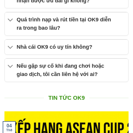
nhận được ưu đãi gì không?
Quá trình nạp và rút tiền tại OK9 diễn
ra trong bao lâu?
Nhà cái OK9 có uy tín không?
Nếu gặp sự cố khi đang chơi hoặc
giao dịch, tôi cần liên hệ với ai?
TIN TỨC OK9
04
Th8