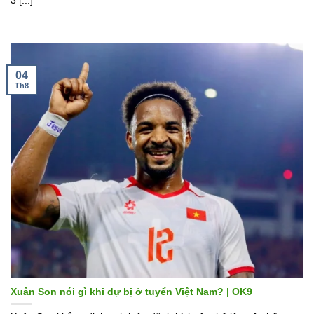
3 [...]
04
Th8
Xuân Son nói gì khi dự bị ở tuyển Việt Nam? | OK9