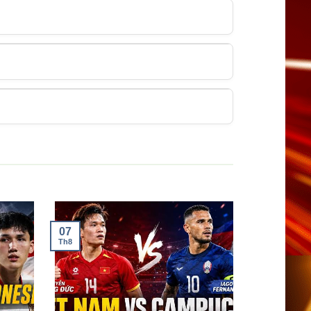
07
Th8