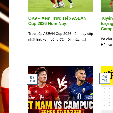
OK9 – Xem Trực Tiếp ASEAN
Tuyển
Cup 2026 Hôm Nay
lượng
Campu
Trực tiếp ASEAN Cup 2026 hôm nay cập
Ba cầu 
nhật link xem bóng đá mới nhất, [...]
Hên và 
04
07
Th8
Th8