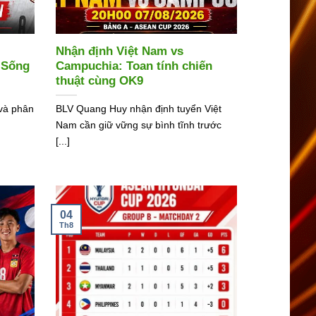
Nhận định Việt Nam vs
: Sống
Campuchia: Toan tính chiến
thuật cùng OK9
và phân
BLV Quang Huy nhận định tuyển Việt
Nam cần giữ vững sự bình tĩnh trước
[...]
04
Th8