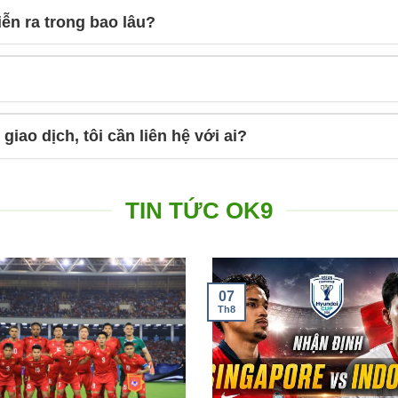
iễn ra trong bao lâu?
iao dịch, tôi cần liên hệ với ai?
TIN TỨC OK9
07
Th8