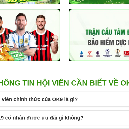
HÔNG TIN HỘI VIÊN CẦN BIẾT VỀ O
i viên chính thức của OK9 là gì?
K9 có nhận được ưu đãi gì không?