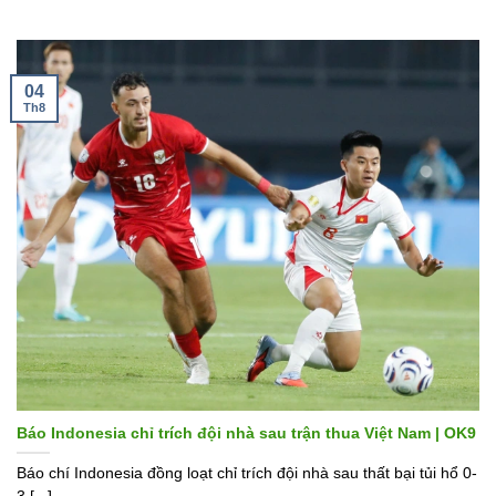
04
Th8
Báo Indonesia chỉ trích đội nhà sau trận thua Việt Nam | OK9
Báo chí Indonesia đồng loạt chỉ trích đội nhà sau thất bại tủi hổ 0-