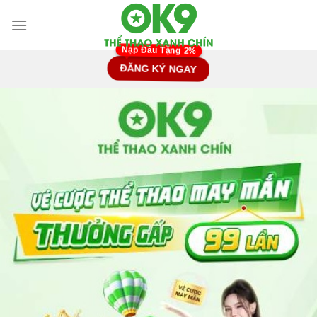
Chuyển
đến
nội
dung
ĐĂNG KÝ NGAY