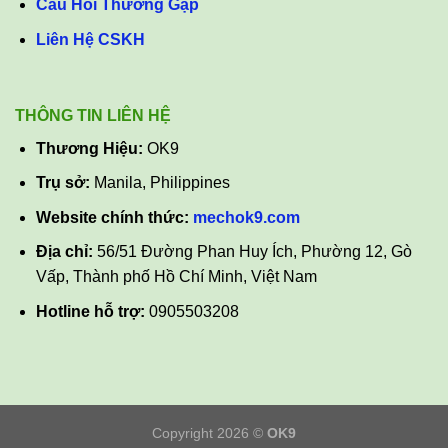
Câu Hỏi Thường Gặp
Liên Hệ CSKH
THÔNG TIN LIÊN HỆ
Thương Hiệu:
OK9
Trụ sở:
Manila, Philippines
Website chính thức:
mechok9.com
Địa chỉ:
56/51 Đường Phan Huy Ích, Phường 12, Gò
Vấp, Thành phố Hồ Chí Minh, Việt Nam
Hotline hỗ trợ:
0905503208
Copyright 2026 ©
OK9