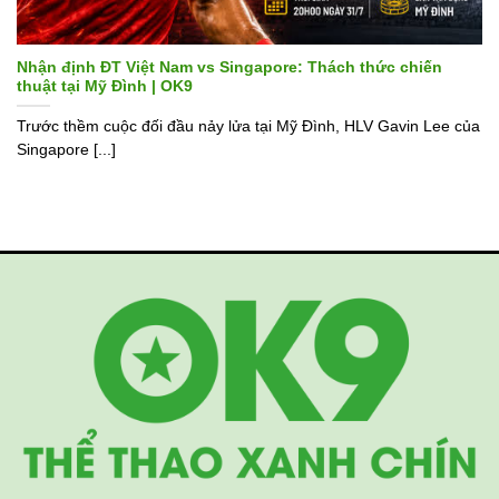
Nhận định ĐT Việt Nam vs Singapore: Thách thức chiến
thuật tại Mỹ Đình | OK9
Trước thềm cuộc đối đầu nảy lửa tại Mỹ Đình, HLV Gavin Lee của
Singapore [...]