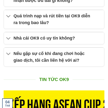
nhận được ưu đãi gì không?
Quá trình nạp và rút tiền tại OK9 diễn
ra trong bao lâu?
Nhà cái OK9 có uy tín không?
Nếu gặp sự cố khi đang chơi hoặc
giao dịch, tôi cần liên hệ với ai?
TIN TỨC OK9
04
Th8