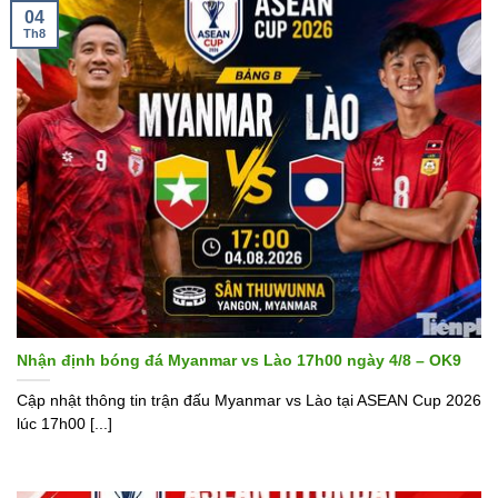
04
Th8
Nhận định bóng đá Myanmar vs Lào 17h00 ngày 4/8 – OK9
Cập nhật thông tin trận đấu Myanmar vs Lào tại ASEAN Cup 2026
lúc 17h00 [...]