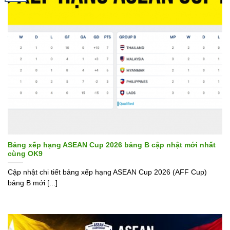
Bảng xếp hạng ASEAN Cup 2026 bảng B cập nhật mới nhất
cùng OK9
Cập nhật chi tiết bảng xếp hạng ASEAN Cup 2026 (AFF Cup)
bảng B mới [...]