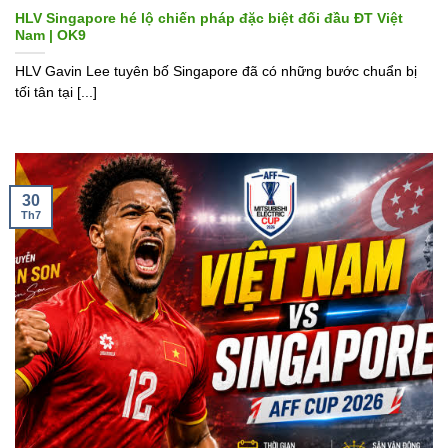
HLV Singapore hé lộ chiến pháp đặc biệt đối đầu ĐT Việt
Nam | OK9
HLV Gavin Lee tuyên bố Singapore đã có những bước chuẩn bị
tối tân tại [...]
30
Th7