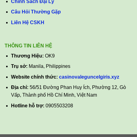
Chính Sách Đại Lý
Câu Hỏi Thường Gặp
Liên Hệ CSKH
THÔNG TIN LIÊN HỆ
Thương Hiệu:
OK9
Trụ sở:
Manila, Philippines
Website chính thức:
casinovaleguncelgiris.xyz
Địa chỉ:
56/51 Đường Phan Huy Ích, Phường 12, Gò
Vấp, Thành phố Hồ Chí Minh, Việt Nam
Hotline hỗ trợ:
0905503208