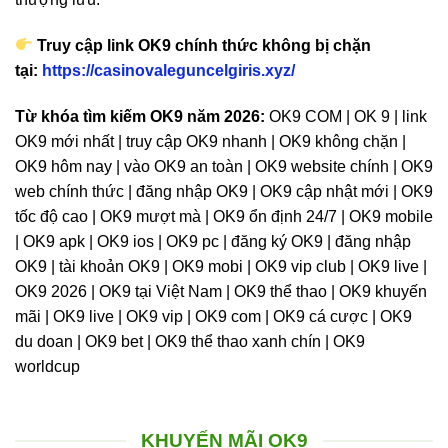
Truy cập link OK9 chính thức không bị chặn
tại:
https://casinovaleguncelgiris.xyz/
Từ khóa tìm kiếm OK9 năm 2026:
OK9 COM | OK 9 | link
OK9 mới nhất | truy cập OK9 nhanh | OK9 không chặn |
OK9 hôm nay | vào OK9 an toàn | OK9 website chính | OK9
web chính thức | đăng nhập OK9 | OK9 cập nhật mới | OK9
tốc độ cao | OK9 mượt mà | OK9 ổn định 24/7 | OK9 mobile
| OK9 apk | OK9 ios | OK9 pc | đăng ký OK9 | đăng nhập
OK9 | tài khoản OK9 | OK9 mobi | OK9 vip club | OK9 live |
OK9 2026 | OK9 tại Việt Nam | OK9 thể thao | OK9 khuyến
mãi | OK9 live | OK9 vip | OK9 com | OK9 cá cược | OK9
du doan | OK9 bet | OK9 thể thao xanh chín | OK9
worldcup
KHUYẾN MÃI OK9