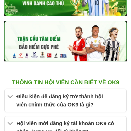
THÔNG TIN HỘI VIÊN CẦN BIẾT VỀ OK9
Điều kiện để đăng ký trở thành hội
viên chính thức của OK9 là gì?
Hội viên mới đăng ký tài khoản OK9 có