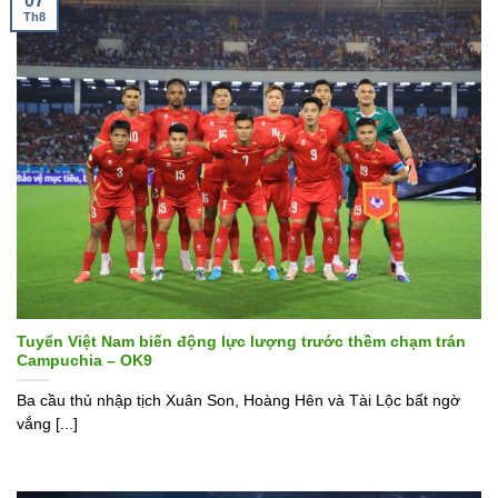
07
Th8
Tuyển Việt Nam biến động lực lượng trước thềm chạm trán
Campuchia – OK9
Ba cầu thủ nhập tịch Xuân Son, Hoàng Hên và Tài Lộc bất ngờ
vắng [...]