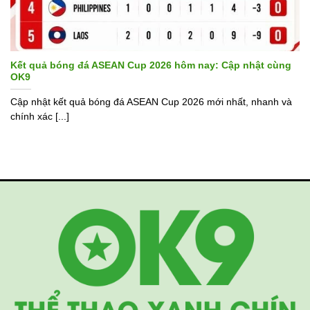
Kết quả bóng đá ASEAN Cup 2026 hôm nay: Cập nhật cùng
OK9
Cập nhật kết quả bóng đá ASEAN Cup 2026 mới nhất, nhanh và
chính xác [...]