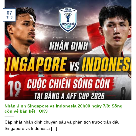
07
Th8
Nhận định Singapore vs Indonesia 20h00 ngày 7/8: Sống
còn vé bán kết | OK9
Cập nhật nhận định chuyên sâu và phân tích trước trận đấu
Singapore vs Indonesia [...]