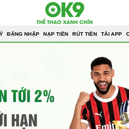
Ý
ĐĂNG NHẬP
NẠP TIỀN
RÚT TIỀN
TẢI APP