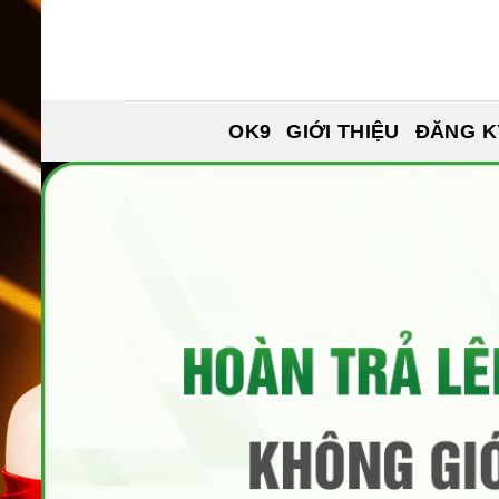
Chuyển
đến
nội
dung
OK9
GIỚI THIỆU
ĐĂNG K