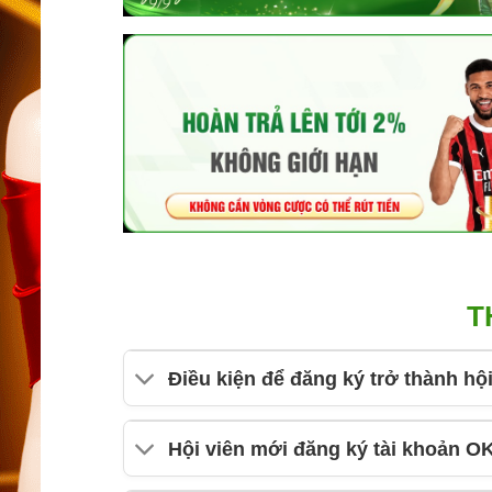
T
Điều kiện để đăng ký trở thành hộ
Hội viên mới đăng ký tài khoản O