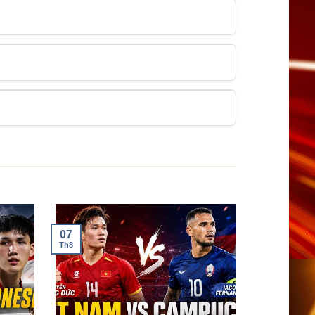
07
Th8