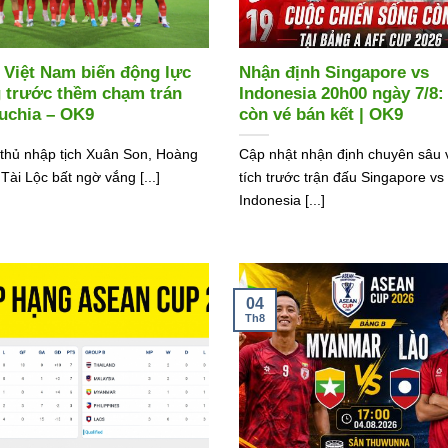
 Việt Nam biến động lực
Nhận định Singapore vs
 trước thềm chạm trán
Indonesia 20h00 ngày 7/8
chia – OK9
còn vé bán kết | OK9
thủ nhập tịch Xuân Son, Hoàng
Cập nhật nhận định chuyên sâu 
Tài Lộc bất ngờ vắng [...]
tích trước trận đấu Singapore vs
Indonesia [...]
04
Th8