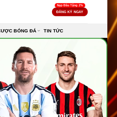
ĐĂNG KÝ NGAY
CƯỢC BÓNG ĐÁ
TIN TỨC