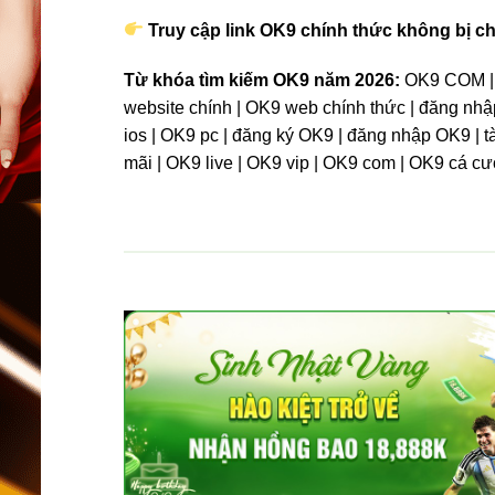
Truy cập link OK9 chính thức không bị ch
Từ khóa tìm kiếm OK9 năm 2026:
OK9 COM | 
website chính | OK9 web chính thức | đăng nhậ
ios | OK9 pc | đăng ký OK9 | đăng nhập OK9 | t
mãi | OK9 live | OK9 vip | OK9 com | OK9 cá c