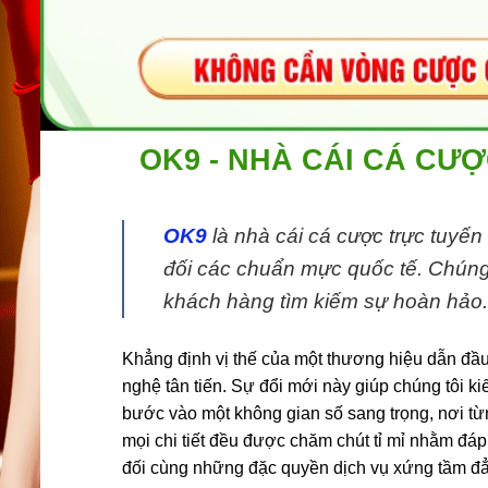
OK9 - NHÀ CÁI CÁ CƯỢ
OK9
là nhà cái cá cược trực tuyến
đối các chuẩn mực quốc tế. Chúng t
khách hàng tìm kiếm sự hoàn hảo.
Khẳng định vị thế của một thương hiệu dẫn đầu
nghệ tân tiến. Sự đổi mới này giúp chúng tôi k
bước vào một không gian số sang trọng, nơi từn
mọi chi tiết đều được chăm chút tỉ mỉ nhằm đá
đối cùng những đặc quyền dịch vụ xứng tầm đ