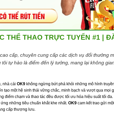
C THỂ THAO TRỰC TUYẾN #1 | Đ
 cao cấp, chuyên cung cấp các dịch vụ đổi thưởng mi
ôi tự hào là điểm đến lý tưởng, mang lại không gian 
, nhà cái
OK9
không ngừng bứt phá khỏi những mô hình truyền 
iến tạo một hệ sinh thái vững chắc, minh bạch và vượt qua mọi 
g điểm chạm và thao tác đều được tối ưu hóa hiệu suất tối đa. D
p ứng những tiêu chuẩn khắt khe nhất.
OK9
cam kết trao gửi một
ẳng cấp thượng lưu.