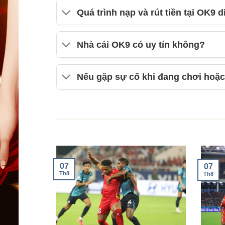
Quá trình nạp và rút tiền tại OK9 d
Nhà cái OK9 có uy tín không?
Nếu gặp sự cố khi đang chơi hoặc g
07
07
Th8
Th8