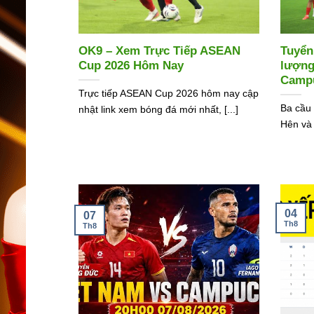
OK9 – Xem Trực Tiếp ASEAN
Tuyển
Cup 2026 Hôm Nay
lượng
Campu
Trực tiếp ASEAN Cup 2026 hôm nay cập
Ba cầu 
nhật link xem bóng đá mới nhất, [...]
Hên và 
04
07
Th8
Th8