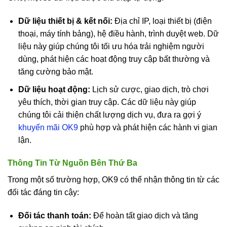
Dữ liệu thiết bị & kết nối:
Địa chỉ IP, loại thiết bị (điện
thoại, máy tính bảng), hệ điều hành, trình duyệt web. Dữ
liệu này giúp chúng tôi tối ưu hóa trải nghiệm người
dùng, phát hiện các hoạt động truy cập bất thường và
tăng cường bảo mật.
Dữ liệu hoạt động:
Lịch sử cược, giao dịch, trò chơi
yêu thích, thời gian truy cập. Các dữ liệu này giúp
chúng tôi cải thiện chất lượng dịch vụ, đưa ra gợi ý
khuyến mãi OK9
phù hợp và phát hiện các hành vi gian
lận.
Thông Tin Từ Nguồn Bên Thứ Ba
Trong một số trường hợp, OK9 có thể nhận thông tin từ các
đối tác đáng tin cậy:
Đối tác thanh toán:
Để hoàn tất giao dịch và tăng