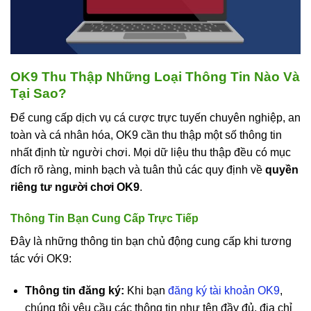
OK9 Thu Thập Những Loại Thông Tin Nào Và
Tại Sao?
Để cung cấp dịch vụ cá cược trực tuyến chuyên nghiệp, an
toàn và cá nhân hóa, OK9 cần thu thập một số thông tin
nhất định từ người chơi. Mọi dữ liệu thu thập đều có mục
đích rõ ràng, minh bạch và tuân thủ các quy định về
quyền
riêng tư người chơi OK9
.
Thông Tin Bạn Cung Cấp Trực Tiếp
Đây là những thông tin bạn chủ động cung cấp khi tương
tác với OK9:
Thông tin đăng ký:
Khi bạn
đăng ký tài khoản OK9
,
chúng tôi yêu cầu các thông tin như tên đầy đủ, địa chỉ