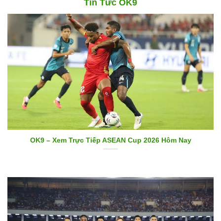
Tin Tức OK9
OK9 – Xem Trực Tiếp ASEAN Cup 2026 Hôm Nay