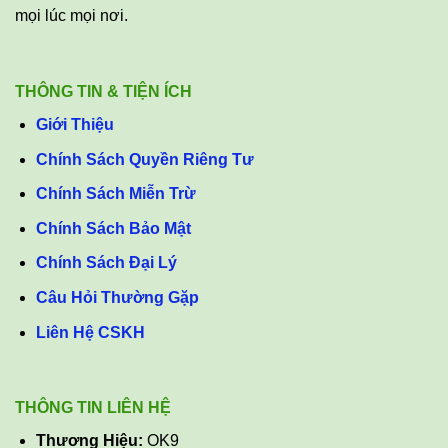
mọi lúc mọi nơi.
THÔNG TIN & TIỆN ÍCH
Giới Thiệu
Chính Sách Quyền Riêng Tư
Chính Sách Miễn Trừ
Chính Sách Bảo Mật
Chính Sách Đại Lý
Câu Hỏi Thường Gặp
Liên Hệ CSKH
THÔNG TIN LIÊN HỆ
Thương Hiệu:
OK9