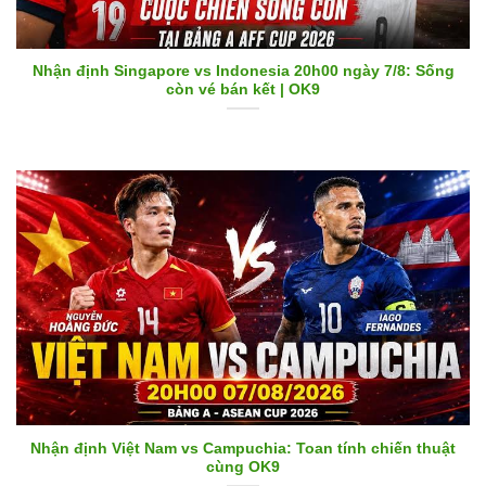
Nhận định Singapore vs Indonesia 20h00 ngày 7/8: Sống
còn vé bán kết | OK9
Nhận định Việt Nam vs Campuchia: Toan tính chiến thuật
cùng OK9