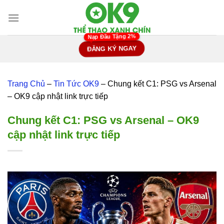
Chuyển
đến
nội
dung
ĐĂNG KÝ NGAY
Trang Chủ
–
Tin Tức OK9
–
Chung kết C1: PSG vs Arsenal
– OK9 cập nhật link trực tiếp
Chung kết C1: PSG vs Arsenal – OK9
cập nhật link trực tiếp