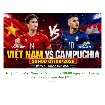
Nhận định Việt Nam vs Campuchia 20h00 ngày 7/8: Thắng
đẹp để giữ ngôi đầu | OK9