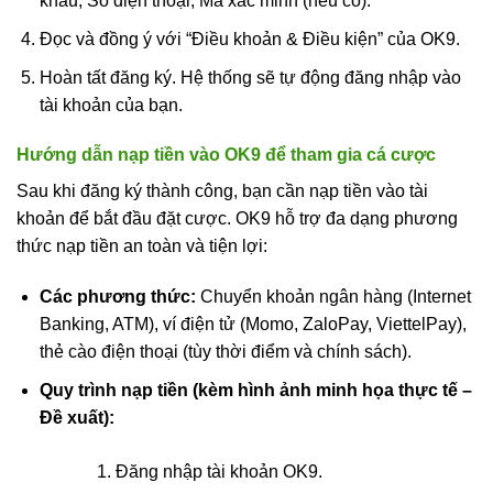
khẩu, Số điện thoại, Mã xác minh (nếu có).
Đọc và đồng ý với “Điều khoản & Điều kiện” của OK9.
Hoàn tất đăng ký. Hệ thống sẽ tự động đăng nhập vào
tài khoản của bạn.
Hướng dẫn nạp tiền vào OK9 để tham gia cá cược
Sau khi đăng ký thành công, bạn cần nạp tiền vào tài
khoản để bắt đầu đặt cược. OK9 hỗ trợ đa dạng phương
thức nạp tiền an toàn và tiện lợi:
Các phương thức:
Chuyển khoản ngân hàng (Internet
Banking, ATM), ví điện tử (Momo, ZaloPay, ViettelPay),
thẻ cào điện thoại (tùy thời điểm và chính sách).
Quy trình nạp tiền (kèm hình ảnh minh họa thực tế –
Đề xuất):
Đăng nhập tài khoản OK9.