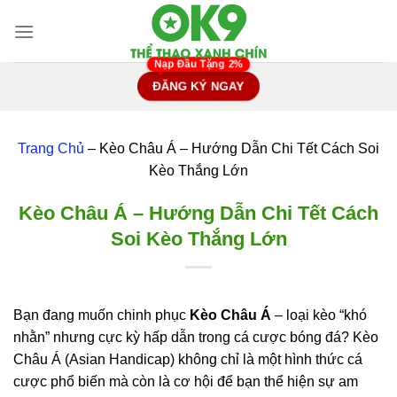
Chuyển
đến
nội
dung
ĐĂNG KÝ NGAY
Trang Chủ
–
Kèo Châu Á – Hướng Dẫn Chi Tết Cách Soi
Kèo Thắng Lớn
Kèo Châu Á – Hướng Dẫn Chi Tết Cách
Soi Kèo Thắng Lớn
Bạn đang muốn chinh phục
Kèo Châu Á
– loại kèo “khó
nhằn” nhưng cực kỳ hấp dẫn trong cá cược bóng đá? Kèo
Châu Á (Asian Handicap) không chỉ là một hình thức cá
cược phổ biến mà còn là cơ hội để bạn thể hiện sự am