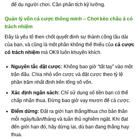
để dụ người chơi. Cần phân tích kỹ lưỡng.
Quản lý vốn cá cược thông minh – Chơi kèo châu á có
trách nhiệm
Đây là yếu tố then chốt quyết định sự thành công lâu dài
của bạn, và cũng là một phần không thể thiếu của
cá cược
có trách nhiệm
mà OK9 luôn khuyến khích.
Nguyên tắc đặt cược:
Không bao giờ “tất tay” vào một
trận đấu. Chia nhỏ vốn cược và đặt cược theo tỷ lệ
phần trăm nhất định trên tổng số vốn.
Xác định ngân sách:
Chỉ sử dụng số tiền bạn có thể
chấp nhận thua. Đừng bao giờ vay mượn để cá cược.
Điểm dừng:
Đặt ra giới hạn thắng/thua cho bản thân
mỗi ngày/tuần/tháng và tuân thủ nghiêm ngặt. Khi đạt
đến giới hạn đó, hãy dừng lại, dù bạn đang thắng hay
thua.