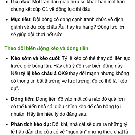
Giải đấu:
Một trận đấu giao hữu sẽ khác hẳn một trận
chung kết cúp C1 về động lực thi đấu.
Mục tiêu:
Đội bóng có đang cạnh tranh chức vô địch,
giành vé dự cúp châu Âu, hay trụ hạng? Động lực lớn
sẽ giúp đội chơi hết sức.
Theo dõi biến động kèo và dòng tiền
Kèo sớm và kèo cuối:
Tỷ lệ kèo có thể thay đổi liên tục
trước giờ bóng lăn. Hãy chú ý đến sự biến động này.
Nếu
tỷ lệ kèo châu á OK9
thay đổi mạnh nhưng không
có thông tin bất thường về lực lượng, đó có thể là “kèo
dụ”.
Dòng tiền:
Dòng tiền đổ vào một cửa nào đó quá lớn
có thể khiến nhà cái điều chỉnh kèo để cân bằng lợi
nhuận. Hãy tìm hiểu lý do đằng sau.
Phân tích kèo dụ:
Đôi khi, nhà cái sẽ đưa ra những tỷ
lệ hấp dẫn cho cửa có vẻ “ngon ăn” nhưng thực chất là