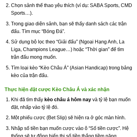
Chọn sảnh thể thao yêu thích (ví dụ: SABA Sports, CMD
Sports…).
Trong giao diện sảnh, bạn sẽ thấy danh sách các trận
đấu. Tìm mục “Bóng Đá”.
Sử dụng bộ lọc theo “Giải đấu” (Ngoại Hạng Anh, La
Liga, Champions League…) hoặc “Thời gian” để tìm
trận đấu mong muốn.
Tìm loại kèo “Kèo Châu Á” (Asian Handicap) trong bảng
kèo của trận đấu.
Thực hiện đặt cược Kèo Châu Á và xác nhận
Khi đã tìm thấy
kèo châu á hôm nay
và tỷ lệ bạn muốn
đặt, nhấp vào tỷ lệ đó.
Một phiếu cược (Bet Slip) sẽ hiện ra ở góc màn hình.
Nhập số tiền bạn muốn cược vào ô “Số tiền cược”. Hệ
thống sẽ tự động hiển thị số tiền thắng tiềm năng.