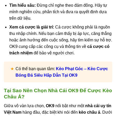
Tìm hiểu sâu:
Đừng chỉ nghe theo đám đông. Hãy tự
mình nghiên cứu, phân tích và đưa ra quyết định dựa
trên dữ liệu.
Xem cá cược là giải trí:
Cá cược không phải là nguồn
thu nhập chính. Nếu bạn cảm thấy bị áp lực, căng thẳng
hoặc ảnh hưởng đến cuộc sống, hãy tìm kiếm sự hỗ trợ.
OK9 cung cấp các công cụ và thông tin về
cá cược có
trách nhiệm
để bảo vệ người chơi.
Có thể bạn quan tâm:
Kèo Phạt Góc – Kèo Cược
Bóng Đá Siêu Hấp Dẫn Tại OK9
Tại Sao Nên Chọn Nhà Cái OK9 Để Cược Kèo
Châu Á?
Giữa vô vàn lựa chọn,
OK9
nổi bật như một
nhà cái uy tín
Việt Nam
hàng đầu, đặc biệt khi nói đến
kèo châu á
. Dưới