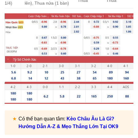
Thua
Thua
1/4)
lên), Thua nửa (1 bàn)
Có thể bạn quan tâm:
Kèo Châu Âu Là Gì?
Hướng Dẫn A-Z & Mẹo Thắng Lớn Tại OK9