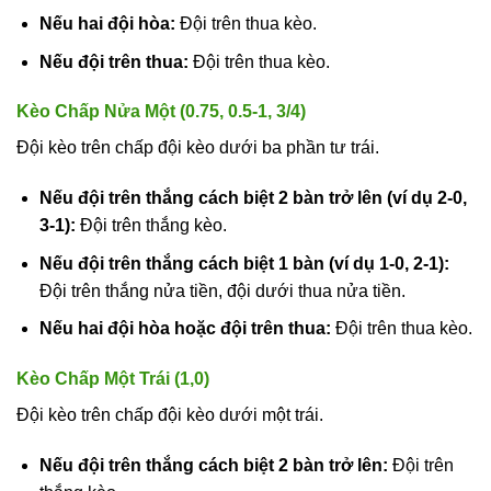
Nếu hai đội hòa:
Đội trên thua kèo.
Nếu đội trên thua:
Đội trên thua kèo.
Kèo Chấp Nửa Một (0.75, 0.5-1, 3/4)
Đội kèo trên chấp đội kèo dưới ba phần tư trái.
Nếu đội trên thắng cách biệt 2 bàn trở lên (ví dụ 2-0,
3-1):
Đội trên thắng kèo.
Nếu đội trên thắng cách biệt 1 bàn (ví dụ 1-0, 2-1):
Đội trên thắng nửa tiền, đội dưới thua nửa tiền.
Nếu hai đội hòa hoặc đội trên thua:
Đội trên thua kèo.
Kèo Chấp Một Trái (1,0)
Đội kèo trên chấp đội kèo dưới một trái.
Nếu đội trên thắng cách biệt 2 bàn trở lên:
Đội trên