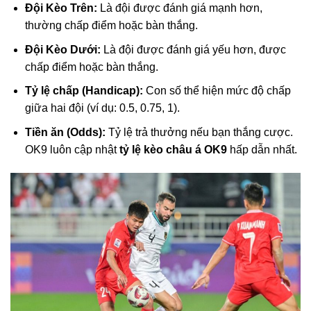
Đội Kèo Trên:
Là đội được đánh giá mạnh hơn,
thường chấp điểm hoặc bàn thắng.
Đội Kèo Dưới:
Là đội được đánh giá yếu hơn, được
chấp điểm hoặc bàn thắng.
Tỷ lệ chấp (Handicap):
Con số thể hiện mức độ chấp
giữa hai đội (ví dụ: 0.5, 0.75, 1).
Tiền ăn (Odds):
Tỷ lệ trả thưởng nếu bạn thắng cược.
OK9 luôn cập nhật
tỷ lệ kèo châu á OK9
hấp dẫn nhất.