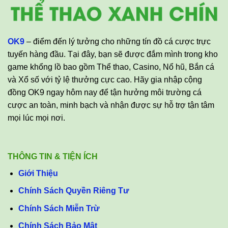
OK9
– điểm đến lý tưởng cho những tín đồ cá cược trực
tuyến hàng đầu. Tại đây, bạn sẽ được đắm mình trong kho
game khổng lồ bao gồm Thể thao, Casino, Nổ hũ, Bắn cá
và Xổ số với tỷ lệ thưởng cực cao. Hãy gia nhập cộng
đồng OK9 ngay hôm nay để tận hưởng môi trường cá
cược an toàn, minh bạch và nhận được sự hỗ trợ tận tâm
mọi lúc mọi nơi.
THÔNG TIN & TIỆN ÍCH
Giới Thiệu
Chính Sách Quyền Riêng Tư
Chính Sách Miễn Trừ
Chính Sách Bảo Mật