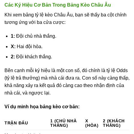
Các Ký Hiệu Cơ Bản Trong Bảng Kèo Châu Âu
Khi xem bảng tỷ lệ kèo Châu Âu, bạn sẽ thấy ba cột chính
tương ứng với ba cửa cược:
1:
Đội chủ nhà thắng.
X:
Hai đội hòa.
2:
Đội khách thắng.
Bên cạnh mỗi ký hiệu là một con số, đó chính là tỷ lệ Odds
(tỷ lệ trả thưởng) mà nhà cái đưa ra. Con số này càng thấp,
khả năng xảy ra kết quả đó càng cao theo nhận định của
nhà cái, và ngược lại.
Ví dụ minh họa bảng kèo cơ bản:
1 (CHỦ NHÀ
X
2 (KHÁCH
TRẬN ĐẤU
THẮNG)
(HÒA)
THẮNG)