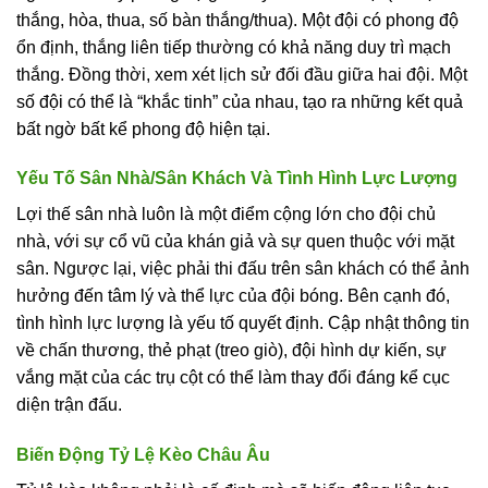
thắng, hòa, thua, số bàn thắng/thua). Một đội có phong độ
ổn định, thắng liên tiếp thường có khả năng duy trì mạch
thắng. Đồng thời, xem xét lịch sử đối đầu giữa hai đội. Một
số đội có thể là “khắc tinh” của nhau, tạo ra những kết quả
bất ngờ bất kể phong độ hiện tại.
Yếu Tố Sân Nhà/Sân Khách Và Tình Hình Lực Lượng
Lợi thế sân nhà luôn là một điểm cộng lớn cho đội chủ
nhà, với sự cổ vũ của khán giả và sự quen thuộc với mặt
sân. Ngược lại, việc phải thi đấu trên sân khách có thể ảnh
hưởng đến tâm lý và thể lực của đội bóng. Bên cạnh đó,
tình hình lực lượng là yếu tố quyết định. Cập nhật thông tin
về chấn thương, thẻ phạt (treo giò), đội hình dự kiến, sự
vắng mặt của các trụ cột có thể làm thay đổi đáng kể cục
diện trận đấu.
Biến Động Tỷ Lệ Kèo Châu Âu