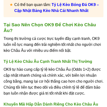
Có thể bạn quan tâm:
Tỷ Lệ Kèo Bóng Đá OK9 –
Cập Nhật Bảng Kèo Nhà Cái Nhanh Nhất
Tại Sao Nên Chọn OK9 Để Chơi Kèo Châu
Âu?
Trong thị trường cá cược trực tuyến đầy cạnh tranh, OK9
luôn nỗ lực mang đến trải nghiệm tốt nhất cho người chơi
kèo Châu Âu với nhiều ưu điểm nổi bật.
Tỷ Lệ Kèo Châu Âu Cạnh Tranh Nhất Thị Trường
OK9 tự hào cung cấp tỷ lệ kèo Châu Âu (Odds 1×2) được
cập nhật nhanh chóng và chính xác, với biên lợi nhuận
công bằng, mang lại cơ hội thắng cao hơn cho người chơi.
Chúng tôi liên tục theo dõi và điều chỉnh tỷ lệ để đảm bảo
bạn luôn nhận được giá trị tốt nhất khi đặt cược.
Khuyến Mãi Hấp Dẫn Dành Riêng Cho Kèo Châu Âu