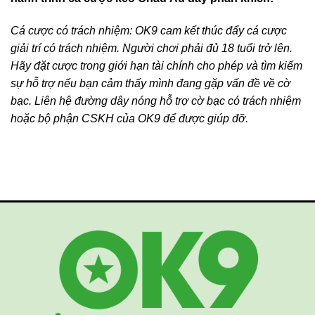
Cá cược có trách nhiệm: OK9 cam kết thúc đẩy cá cược
giải trí có trách nhiệm. Người chơi phải đủ 18 tuổi trở lên.
Hãy đặt cược trong giới hạn tài chính cho phép và tìm kiếm
sự hỗ trợ nếu bạn cảm thấy mình đang gặp vấn đề về cờ
bạc. Liên hệ đường dây nóng hỗ trợ cờ bạc có trách nhiệm
hoặc bộ phận CSKH của OK9 để được giúp đỡ.