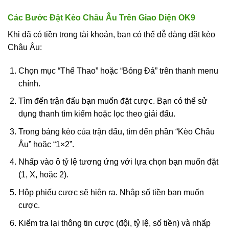
Các Bước Đặt Kèo Châu Âu Trên Giao Diện OK9
Khi đã có tiền trong tài khoản, bạn có thể dễ dàng đặt kèo
Châu Âu:
Chọn mục “Thể Thao” hoặc “Bóng Đá” trên thanh menu
chính.
Tìm đến trận đấu bạn muốn đặt cược. Bạn có thể sử
dụng thanh tìm kiếm hoặc lọc theo giải đấu.
Trong bảng kèo của trận đấu, tìm đến phần “Kèo Châu
Âu” hoặc “1×2”.
Nhấp vào ô tỷ lệ tương ứng với lựa chọn bạn muốn đặt
(1, X, hoặc 2).
Hộp phiếu cược sẽ hiện ra. Nhập số tiền bạn muốn
cược.
Kiểm tra lại thông tin cược (đội, tỷ lệ, số tiền) và nhấp