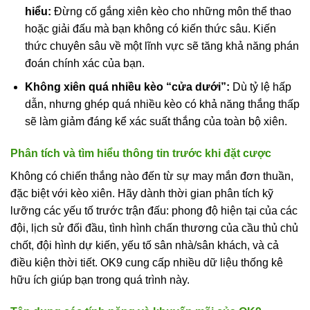
hiểu:
Đừng cố gắng xiên kèo cho những môn thể thao
hoặc giải đấu mà bạn không có kiến thức sâu. Kiến
thức chuyên sâu về một lĩnh vực sẽ tăng khả năng phán
đoán chính xác của bạn.
Không xiên quá nhiều kèo “cửa dưới”:
Dù tỷ lệ hấp
dẫn, nhưng ghép quá nhiều kèo có khả năng thắng thấp
sẽ làm giảm đáng kể xác suất thắng của toàn bộ xiên.
Phân tích và tìm hiểu thông tin trước khi đặt cược
Không có chiến thắng nào đến từ sự may mắn đơn thuần,
đặc biệt với kèo xiên. Hãy dành thời gian phân tích kỹ
lưỡng các yếu tố trước trận đấu: phong độ hiện tại của các
đội, lịch sử đối đầu, tình hình chấn thương của cầu thủ chủ
chốt, đội hình dự kiến, yếu tố sân nhà/sân khách, và cả
điều kiện thời tiết. OK9 cung cấp nhiều dữ liệu thống kê
hữu ích giúp bạn trong quá trình này.