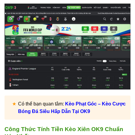
Có thể bạn quan tâm:
Kèo Phạt Góc – Kèo Cược
Bóng Đá Siêu Hấp Dẫn Tại OK9
Công Thức Tính Tiền Kèo Xiên OK9 Chuẩn