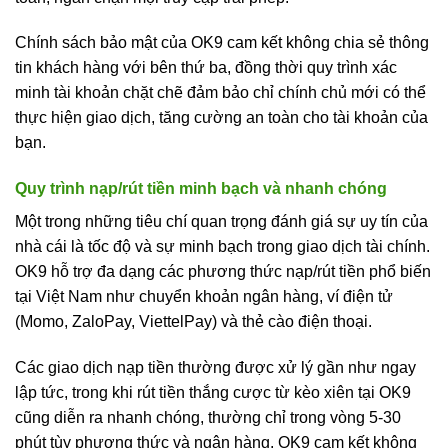
Chính sách bảo mật của OK9 cam kết không chia sẻ thông
tin khách hàng với bên thứ ba, đồng thời quy trình xác
minh tài khoản chặt chẽ đảm bảo chỉ chính chủ mới có thể
thực hiện giao dịch, tăng cường an toàn cho tài khoản của
bạn.
Quy trình nạp/rút tiền minh bạch và nhanh chóng
Một trong những tiêu chí quan trọng đánh giá sự uy tín của
nhà cái là tốc độ và sự minh bạch trong giao dịch tài chính.
OK9 hỗ trợ đa dạng các phương thức nạp/rút tiền phổ biến
tại Việt Nam như chuyển khoản ngân hàng, ví điện tử
(Momo, ZaloPay, ViettelPay) và thẻ cào điện thoại.
Các giao dịch nạp tiền thường được xử lý gần như ngay
lập tức, trong khi rút tiền thắng cược từ kèo xiên tại OK9
cũng diễn ra nhanh chóng, thường chỉ trong vòng 5-30
phút tùy phương thức và ngân hàng. OK9 cam kết không