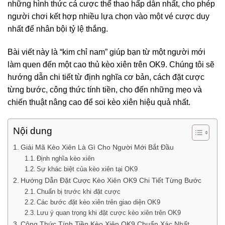
những hình thức cá cược thể thao hấp dẫn nhất, cho phép
người chơi kết hợp nhiều lựa chọn vào một vé cược duy
nhất để nhân bội tỷ lệ thắng.
Bài viết này là “kim chỉ nam” giúp bạn từ một người mới
làm quen đến một cao thủ kèo xiên trên OK9. Chúng tôi sẽ
hướng dẫn chi tiết từ định nghĩa cơ bản, cách đặt cược
từng bước, công thức tính tiền, cho đến những mẹo và
chiến thuật nâng cao để soi kèo xiên hiệu quả nhất.
Nội dung
Giải Mã Kèo Xiên Là Gì Cho Người Mới Bắt Đầu
Định nghĩa kèo xiên
Sự khác biệt của kèo xiên tại OK9
Hướng Dẫn Đặt Cược Kèo Xiên OK9 Chi Tiết Từng Bước
Chuẩn bị trước khi đặt cược
Các bước đặt kèo xiên trên giao diện OK9
Lưu ý quan trọng khi đặt cược kèo xiên trên OK9
Công Thức Tính Tiền Kèo Xiên OK9 Chuẩn Xác Nhất