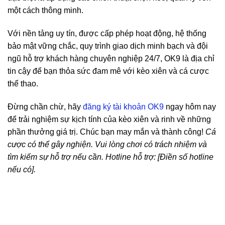
một cách thông minh.
Với nền tảng uy tín, được cấp phép hoạt động, hệ thống
bảo mật vững chắc, quy trình giao dịch minh bạch và đội
ngũ hỗ trợ khách hàng chuyên nghiệp 24/7, OK9 là địa chỉ
tin cậy để bạn thỏa sức đam mê với kèo xiên và cá cược
thể thao.
Đừng chần chừ, hãy
đăng ký tài khoản OK9
ngay hôm nay
để trải nghiệm sự kịch tính của kèo xiên và rinh về những
phần thưởng giá trị. Chúc bạn may mắn và thành công!
Cá
cược có thể gây nghiện. Vui lòng chơi có trách nhiệm và
tìm kiếm sự hỗ trợ nếu cần. Hotline hỗ trợ: [Điền số hotline
nếu có].