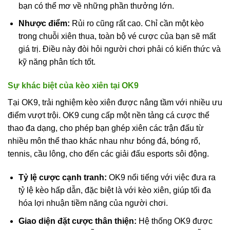
bạn có thể mơ về những phần thưởng lớn.
Nhược điểm:
Rủi ro cũng rất cao. Chỉ cần một kèo
trong chuỗi xiên thua, toàn bộ vé cược của bạn sẽ mất
giá trị. Điều này đòi hỏi người chơi phải có kiến thức và
kỹ năng phân tích tốt.
Sự khác biệt của kèo xiên tại OK9
Tại OK9, trải nghiệm kèo xiên được nâng tầm với nhiều ưu
điểm vượt trội. OK9 cung cấp một nền tảng cá cược thể
thao đa dạng, cho phép bạn ghép xiên các trận đấu từ
nhiều môn thể thao khác nhau như bóng đá, bóng rổ,
tennis, cầu lông, cho đến các giải đấu esports sôi động.
Tỷ lệ cược cạnh tranh:
OK9 nổi tiếng với việc đưa ra
tỷ lệ kèo hấp dẫn, đặc biệt là với kèo xiên, giúp tối đa
hóa lợi nhuận tiềm năng của người chơi.
Giao diện đặt cược thân thiện:
Hệ thống OK9 được