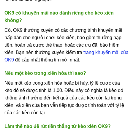
OK9 có khuyến mãi nào dành riêng cho kèo xiên
không?
Có, OK9 thường xuyên có các chương trình khuyến mãi
hấp dẫn cho người chơi kèo xiên, bao gồm thưởng nạp
tiền, hoàn trả cược thể thao, hoặc các ưu đãi bảo hiểm
xiên. Bạn nên thường xuyên kiểm tra
trang khuyến mãi của
OK9
để cập nhật thông tin mới nhất.
Nếu một kèo trong xiên hòa thì sao?
Nếu một kèo trong xiên hòa hoặc bị hủy, tỷ lệ cược của
kèo đó sẽ được tính là 1.00. Điều này có nghĩa là kèo đó
không ảnh hưởng đến kết quả của các kèo còn lại trong
xiên, và xiên của bạn vẫn tiếp tục được tính toán với tỷ lệ
của các kèo còn lại.
Làm thế nào để rút tiền thắng từ kèo xiên OK9?