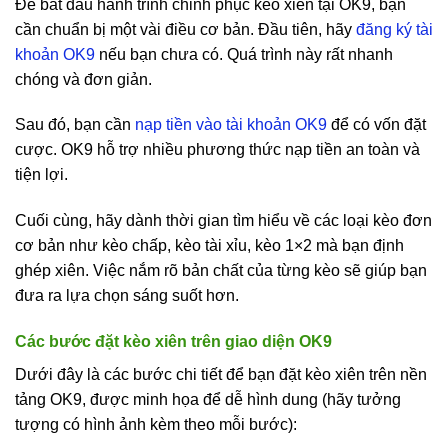
Để bắt đầu hành trình chinh phục kèo xiên tại OK9, bạn
cần chuẩn bị một vài điều cơ bản. Đầu tiên, hãy
đăng ký tài
khoản OK9
nếu bạn chưa có. Quá trình này rất nhanh
chóng và đơn giản.
Sau đó, bạn cần
nạp tiền vào tài khoản OK9
để có vốn đặt
cược. OK9 hỗ trợ nhiều phương thức nạp tiền an toàn và
tiện lợi.
Cuối cùng, hãy dành thời gian tìm hiểu về các loại kèo đơn
cơ bản như kèo chấp, kèo tài xỉu, kèo 1×2 mà bạn định
ghép xiên. Việc nắm rõ bản chất của từng kèo sẽ giúp bạn
đưa ra lựa chọn sáng suốt hơn.
Các bước đặt kèo xiên trên giao diện OK9
Dưới đây là các bước chi tiết để bạn đặt kèo xiên trên nền
tảng OK9, được minh họa để dễ hình dung (hãy tưởng
tượng có hình ảnh kèm theo mỗi bước):