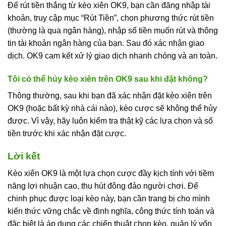
Để rút tiền thắng từ kèo xiên OK9, bạn cần đăng nhập tài
khoản, truy cập mục “Rút Tiền”, chọn phương thức rút tiền
(thường là qua ngân hàng), nhập số tiền muốn rút và thông
tin tài khoản ngân hàng của bạn. Sau đó xác nhận giao
dịch. OK9 cam kết xử lý giao dịch nhanh chóng và an toàn.
Tôi có thể hủy kèo xiên trên OK9 sau khi đặt không?
Thông thường, sau khi bạn đã xác nhận đặt kèo xiên trên
OK9 (hoặc bất kỳ nhà cái nào), kèo cược sẽ không thể hủy
được. Vì vậy, hãy luôn kiểm tra thật kỹ các lựa chọn và số
tiền trước khi xác nhận đặt cược.
Lời kết
Kèo xiên OK9 là một lựa chọn cược đầy kịch tính với tiềm
năng lợi nhuận cao, thu hút đông đảo người chơi. Để
chinh phục được loại kèo này, bạn cần trang bị cho mình
kiến thức vững chắc về định nghĩa, công thức tính toán và
đặc biệt là áp dụng các chiến thuật chọn kèo, quản lý vốn