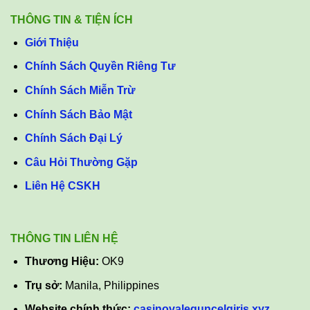
THÔNG TIN & TIỆN ÍCH
Giới Thiệu
Chính Sách Quyền Riêng Tư
Chính Sách Miễn Trừ
Chính Sách Bảo Mật
Chính Sách Đại Lý
Câu Hỏi Thường Gặp
Liên Hệ CSKH
THÔNG TIN LIÊN HỆ
Thương Hiệu:
OK9
Trụ sở:
Manila, Philippines
Website chính thức:
casinovaleguncelgiris.xyz