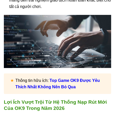
mang đến trải nghiệm giao dịch hoàn toàn khác biệt cho
tất cả người chơi.
Thông tin hữu ích:
Top Game OK9 Được Yêu
Thích Nhất Không Nên Bỏ Qua
Lợi Ích Vượt Trội Từ Hệ Thống Nạp Rút Mới
Của OK9 Trong Năm 2026