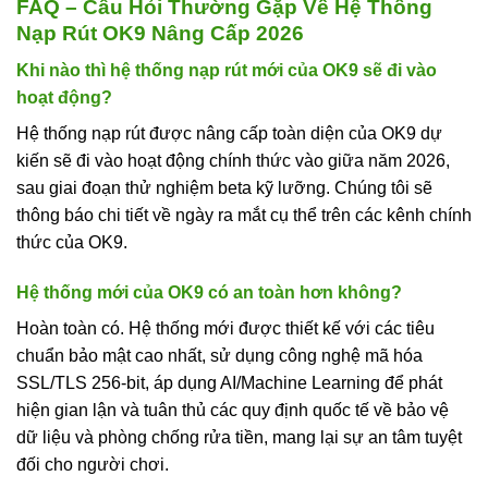
FAQ – Câu Hỏi Thường Gặp Về Hệ Thống
Nạp Rút OK9 Nâng Cấp 2026
Khi nào thì hệ thống nạp rút mới của OK9 sẽ đi vào
hoạt động?
Hệ thống nạp rút được nâng cấp toàn diện của OK9 dự
kiến sẽ đi vào hoạt động chính thức vào giữa năm 2026,
sau giai đoạn thử nghiệm beta kỹ lưỡng. Chúng tôi sẽ
thông báo chi tiết về ngày ra mắt cụ thể trên các kênh chính
thức của OK9.
Hệ thống mới của OK9 có an toàn hơn không?
Hoàn toàn có. Hệ thống mới được thiết kế với các tiêu
chuẩn bảo mật cao nhất, sử dụng công nghệ mã hóa
SSL/TLS 256-bit, áp dụng AI/Machine Learning để phát
hiện gian lận và tuân thủ các quy định quốc tế về bảo vệ
dữ liệu và phòng chống rửa tiền, mang lại sự an tâm tuyệt
đối cho người chơi.