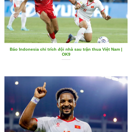
Báo Indonesia chỉ trích đội nhà sau trận thua Việt Nam |
OK9