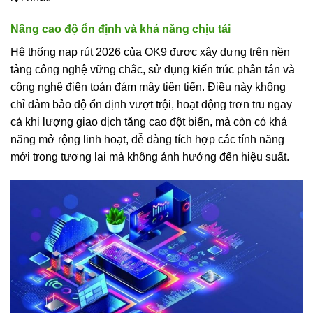
Nâng cao độ ổn định và khả năng chịu tải
Hệ thống nạp rút 2026 của OK9 được xây dựng trên nền
tảng công nghệ vững chắc, sử dụng kiến trúc phân tán và
công nghệ điện toán đám mây tiên tiến. Điều này không
chỉ đảm bảo độ ổn định vượt trội, hoạt động trơn tru ngay
cả khi lượng giao dịch tăng cao đột biến, mà còn có khả
năng mở rộng linh hoạt, dễ dàng tích hợp các tính năng
mới trong tương lai mà không ảnh hưởng đến hiệu suất.