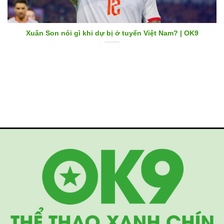
Xuân Son nói gì khi dự bị ở tuyển Việt Nam? | OK9