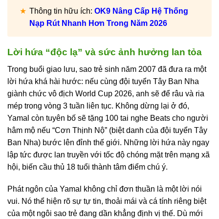
Thông tin hữu ích:
OK9 Nâng Cấp Hệ Thống
Nạp Rút Nhanh Hơn Trong Năm 2026
Lời hứa “độc lạ” và sức ảnh hưởng lan tỏa
Trong buổi giao lưu, sao trẻ sinh năm 2007 đã đưa ra một
lời hứa khá hài hước: nếu cùng đội tuyển Tây Ban Nha
giành chức vô địch World Cup 2026, anh sẽ để râu và ria
mép trong vòng 3 tuần liên tục. Không dừng lại ở đó,
Yamal còn tuyên bố sẽ tặng 100 tai nghe Beats cho người
hâm mộ nếu “Cơn Thịnh Nộ” (biệt danh của đội tuyển Tây
Ban Nha) bước lên đỉnh thế giới. Những lời hứa này ngay
lập tức được lan truyền với tốc độ chóng mặt trên mạng xã
hội, biến cầu thủ 18 tuổi thành tâm điểm chú ý.
Phát ngôn của Yamal không chỉ đơn thuần là một lời nói
vui. Nó thể hiện rõ sự tự tin, thoải mái và cá tính riêng biệt
của một ngôi sao trẻ đang dần khẳng định vị thế. Dù mới