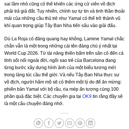
sai lầm nhỏ cũng có thể khiến các ứng cử viên vô địch
phải trả giá đắt. Tuy nhiên, chính sự tự tin và tinh thần thoải
mái của những cầu thủ trẻ như Yamal có thể trở thành vũ
khí quan trọng giúp Tây Ban Nha tiến sâu vào giải đấu.
Dù La Roja có đăng quang hay không, Lamine Yamal chắc
chắn vẫn là một trong những cái tên đáng chú ý nhất tại
World Cup 2026. Từ tài năng thiên bẩm trên sân cỏ đến cá
tính sôi nổi ngoài đời, ngôi sao trẻ của Barcelona đang
từng bước xây dựng hình ảnh của một biểu tượng mới
trong làng túc cầu thế giới. Và nếu Tây Ban Nha thực sự
vô địch, người hâm mộ sẽ có thêm một lý do để ăn mừng:
phiên bản Yamal với bộ râu, ria mép ấn tượng cùng 100
phần quà đặc biệt. Các chuyên gia tại
OK9
tin rằng đây sẽ
là một câu chuyện đáng nhớ.