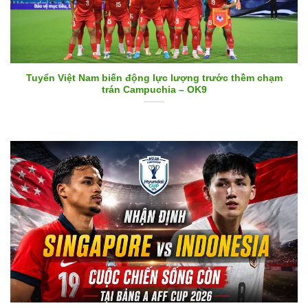
Tuyển Việt Nam biến động lực lượng trước thềm chạm
trán Campuchia – OK9