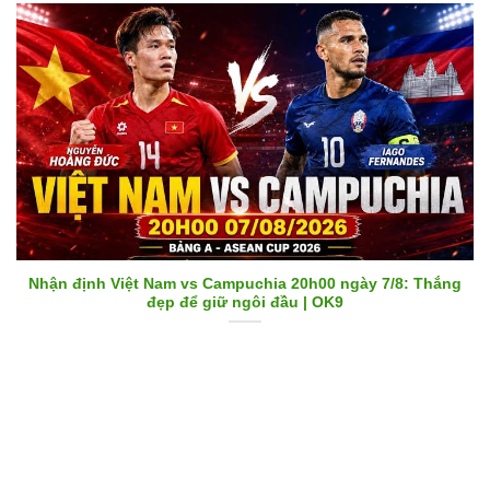
Nhận định Việt Nam vs Campuchia 20h00 ngày 7/8: Thắng
đẹp để giữ ngôi đầu | OK9