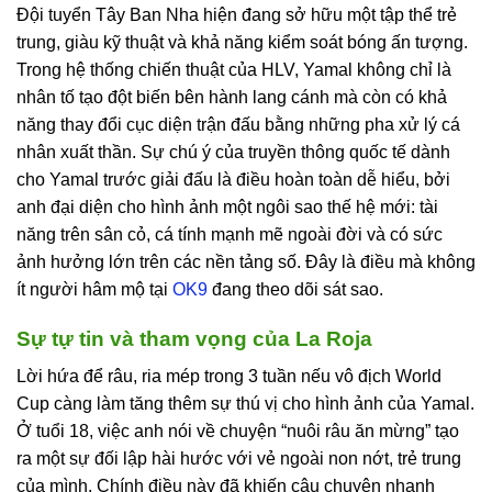
Đội tuyển Tây Ban Nha hiện đang sở hữu một tập thể trẻ
trung, giàu kỹ thuật và khả năng kiểm soát bóng ấn tượng.
Trong hệ thống chiến thuật của HLV, Yamal không chỉ là
nhân tố tạo đột biến bên hành lang cánh mà còn có khả
năng thay đổi cục diện trận đấu bằng những pha xử lý cá
nhân xuất thần. Sự chú ý của truyền thông quốc tế dành
cho Yamal trước giải đấu là điều hoàn toàn dễ hiểu, bởi
anh đại diện cho hình ảnh một ngôi sao thế hệ mới: tài
năng trên sân cỏ, cá tính mạnh mẽ ngoài đời và có sức
ảnh hưởng lớn trên các nền tảng số. Đây là điều mà không
ít người hâm mộ tại
OK9
đang theo dõi sát sao.
Sự tự tin và tham vọng của La Roja
Lời hứa để râu, ria mép trong 3 tuần nếu vô địch World
Cup càng làm tăng thêm sự thú vị cho hình ảnh của Yamal.
Ở tuổi 18, việc anh nói về chuyện “nuôi râu ăn mừng” tạo
ra một sự đối lập hài hước với vẻ ngoài non nớt, trẻ trung
của mình. Chính điều này đã khiến câu chuyện nhanh