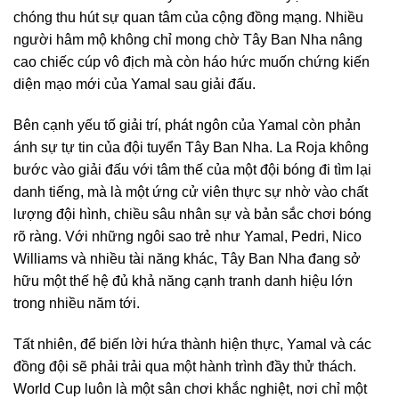
chóng thu hút sự quan tâm của cộng đồng mạng. Nhiều
người hâm mộ không chỉ mong chờ Tây Ban Nha nâng
cao chiếc cúp vô địch mà còn háo hức muốn chứng kiến
diện mạo mới của Yamal sau giải đấu.
Bên cạnh yếu tố giải trí, phát ngôn của Yamal còn phản
ánh sự tự tin của đội tuyển Tây Ban Nha. La Roja không
bước vào giải đấu với tâm thế của một đội bóng đi tìm lại
danh tiếng, mà là một ứng cử viên thực sự nhờ vào chất
lượng đội hình, chiều sâu nhân sự và bản sắc chơi bóng
rõ ràng. Với những ngôi sao trẻ như Yamal, Pedri, Nico
Williams và nhiều tài năng khác, Tây Ban Nha đang sở
hữu một thế hệ đủ khả năng cạnh tranh danh hiệu lớn
trong nhiều năm tới.
Tất nhiên, để biến lời hứa thành hiện thực, Yamal và các
đồng đội sẽ phải trải qua một hành trình đầy thử thách.
World Cup luôn là một sân chơi khắc nghiệt, nơi chỉ một