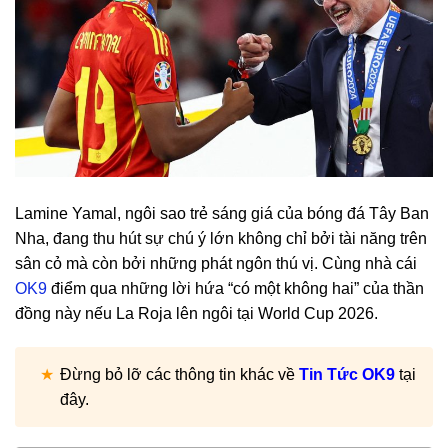
Lamine Yamal, ngôi sao trẻ sáng giá của bóng đá Tây Ban
Nha, đang thu hút sự chú ý lớn không chỉ bởi tài năng trên
sân cỏ mà còn bởi những phát ngôn thú vị. Cùng nhà cái
OK9
điểm qua những lời hứa “có một không hai” của thần
đồng này nếu La Roja lên ngôi tại World Cup 2026.
Đừng bỏ lỡ các thông tin khác về
Tin Tức OK9
tại
đây.