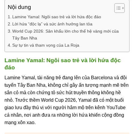
Nội dung
Lamine Yamal: Ngôi sao trẻ và lời hứa độc đáo
Lời hứa “độc lạ” và sức ảnh hưởng lan tỏa
World Cup 2026: Sân khấu lớn cho thế hệ vàng mới của
Tây Ban Nha
Sự tự tin và tham vọng của La Roja
Lamine Yamal: Ngôi sao trẻ và lời hứa độc
đáo
Lamine Yamal, tài năng trẻ đang lên của Barcelona và đội
tuyển Tây Ban Nha, không chỉ gây ấn tượng mạnh mẽ trên
sân cỏ mà còn chứng tỏ sức hút truyền thông không hề
nhỏ. Trước thềm World Cup 2026, Yamal đã có một buổi
giao lưu đầy thú vị với người hâm mộ trên kênh YouTube
cá nhân, nơi anh đưa ra những lời hứa khiến cộng đồng
mạng xôn xao.