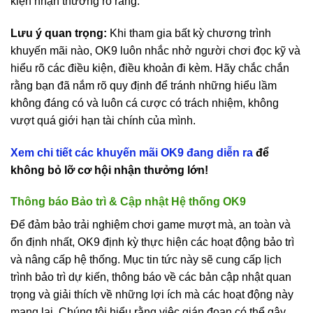
kiện nhận thưởng rõ ràng.
Lưu ý quan trọng:
Khi tham gia bất kỳ chương trình
khuyến mãi nào, OK9 luôn nhắc nhở người chơi đọc kỹ và
hiểu rõ các điều kiện, điều khoản đi kèm. Hãy chắc chắn
rằng bạn đã nắm rõ quy định để tránh những hiểu lầm
không đáng có và luôn cá cược có trách nhiệm, không
vượt quá giới hạn tài chính của mình.
Xem chi tiết các khuyến mãi OK9 đang diễn ra
để
không bỏ lỡ cơ hội nhận thưởng lớn!
Thông báo Bảo trì & Cập nhật Hệ thống OK9
Để đảm bảo trải nghiệm chơi game mượt mà, an toàn và
ổn định nhất, OK9 định kỳ thực hiện các hoạt động bảo trì
và nâng cấp hệ thống. Mục tin tức này sẽ cung cấp lịch
trình bảo trì dự kiến, thông báo về các bản cập nhật quan
trọng và giải thích về những lợi ích mà các hoạt động này
mang lại. Chúng tôi hiểu rằng việc gián đoạn có thể gây