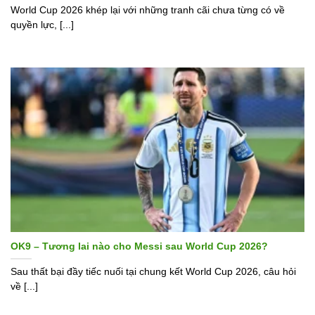
World Cup 2026 khép lại với những tranh cãi chưa từng có về
quyền lực, [...]
OK9 – Tương lai nào cho Messi sau World Cup 2026?
Sau thất bại đầy tiếc nuối tại chung kết World Cup 2026, câu hỏi
về [...]