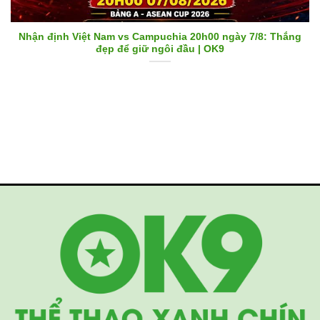
Nhận định Việt Nam vs Campuchia 20h00 ngày 7/8: Thắng
đẹp để giữ ngôi đầu | OK9