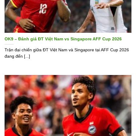
OK9 – Đánh giá ĐT Việt Nam vs Singapore AFF Cup 2026
Trận đại chiến giữa ĐT Việt Nam và Singapore tại AFF Cup 2026
đang đến [...]