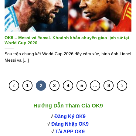
OK9 – Messi và Yamal: Khoảnh khắc chuyển giao lịch sử tại
World Cup 2026
Sau trận chung kết World Cup 2026 đầy cảm xúc, hình ảnh Lionel
Messi và [...]
1
2
3
4
5
…
8
Hướng Dẫn Tham Gia OK9
√
Đăng Ký OK9
√
Đăng Nhập OK9
√
Tải APP OK9