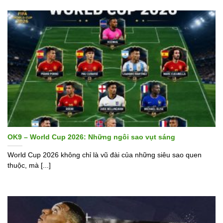
OK9 – World Cup 2026: Những ngôi sao vụt sáng
World Cup 2026 không chỉ là vũ đài của những siêu sao quen
thuộc, mà [...]