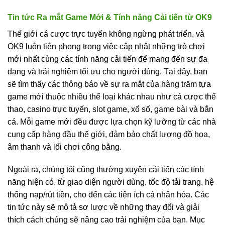
Tin tức Ra mắt Game Mới & Tính năng Cải tiến từ OK9
Thế giới cá cược trực tuyến không ngừng phát triển, và
OK9 luôn tiên phong trong việc cập nhật những trò chơi
mới nhất cùng các tính năng cải tiến để mang đến sự đa
dạng và trải nghiệm tối ưu cho người dùng. Tại đây, bạn
sẽ tìm thấy các thông báo về sự ra mắt của hàng trăm tựa
game mới thuộc nhiều thể loại khác nhau như cá cược thể
thao, casino trực tuyến, slot game, xổ số, game bài và bắn
cá. Mỗi game mới đều được lựa chọn kỹ lưỡng từ các nhà
cung cấp hàng đầu thế giới, đảm bảo chất lượng đồ họa,
âm thanh và lối chơi công bằng.
Ngoài ra, chúng tôi cũng thường xuyên cải tiến các tính
năng hiện có, từ giao diện người dùng, tốc độ tải trang, hệ
thống nạp/rút tiền, cho đến các tiện ích cá nhân hóa. Các
tin tức này sẽ mô tả sơ lược về những thay đổi và giải
thích cách chúng sẽ nâng cao trải nghiệm của bạn. Mục