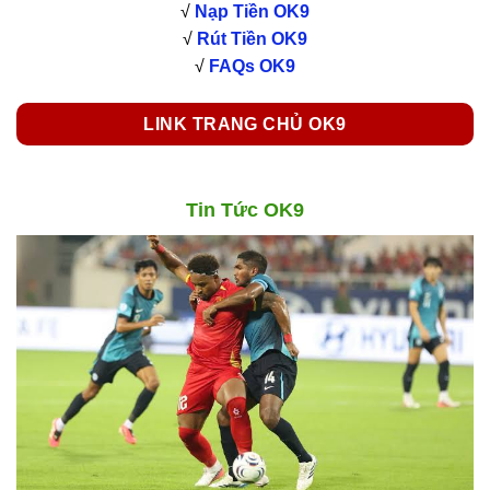
√
Nạp Tiền OK9
√
Rút Tiền OK9
√
FAQs OK9
LINK TRANG CHỦ OK9
Tin Tức OK9