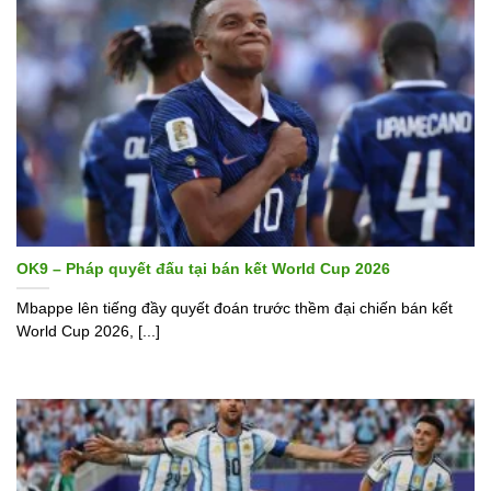
OK9 – Pháp quyết đấu tại bán kết World Cup 2026
Mbappe lên tiếng đầy quyết đoán trước thềm đại chiến bán kết
World Cup 2026, [...]