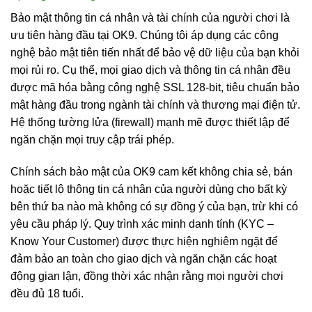
Bảo mật thông tin cá nhân và tài chính của người chơi là
ưu tiên hàng đầu tại OK9. Chúng tôi áp dụng các công
nghệ bảo mật tiên tiến nhất để bảo vệ dữ liệu của bạn khỏi
mọi rủi ro. Cụ thể, mọi giao dịch và thông tin cá nhân đều
được mã hóa bằng công nghệ SSL 128-bit, tiêu chuẩn bảo
mật hàng đầu trong ngành tài chính và thương mại điện tử.
Hệ thống tường lửa (firewall) mạnh mẽ được thiết lập để
ngăn chặn mọi truy cập trái phép.
Chính sách bảo mật của OK9 cam kết không chia sẻ, bán
hoặc tiết lộ thông tin cá nhân của người dùng cho bất kỳ
bên thứ ba nào mà không có sự đồng ý của bạn, trừ khi có
yêu cầu pháp lý. Quy trình xác minh danh tính (KYC –
Know Your Customer) được thực hiện nghiêm ngặt để
đảm bảo an toàn cho giao dịch và ngăn chặn các hoạt
động gian lận, đồng thời xác nhận rằng mọi người chơi
đều đủ 18 tuổi.