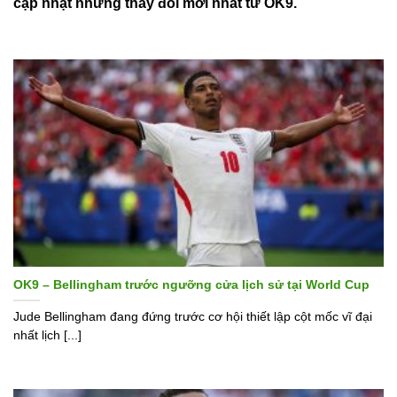
cập nhật những thay đổi mới nhất từ OK9.
OK9 – Bellingham trước ngưỡng cửa lịch sử tại World Cup
Jude Bellingham đang đứng trước cơ hội thiết lập cột mốc vĩ đại
nhất lịch [...]