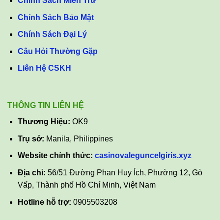
Chính Sách Miễn Trừ
Chính Sách Bảo Mật
Chính Sách Đại Lý
Câu Hỏi Thường Gặp
Liên Hệ CSKH
THÔNG TIN LIÊN HỆ
Thương Hiệu:
OK9
Trụ sở:
Manila, Philippines
Website chính thức:
casinovaleguncelgiris.xyz
Địa chỉ:
56/51 Đường Phan Huy Ích, Phường 12, Gò
Vấp, Thành phố Hồ Chí Minh, Việt Nam
Hotline hỗ trợ:
0905503208