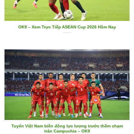
OK9 – Xem Trực Tiếp ASEAN Cup 2026 Hôm Nay
Tuyển Việt Nam biến động lực lượng trước thềm chạm
trán Campuchia – OK9