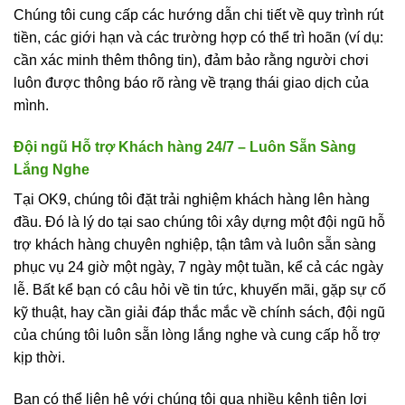
Chúng tôi cung cấp các hướng dẫn chi tiết về quy trình rút
tiền, các giới hạn và các trường hợp có thể trì hoãn (ví dụ:
cần xác minh thêm thông tin), đảm bảo rằng người chơi
luôn được thông báo rõ ràng về trạng thái giao dịch của
mình.
Đội ngũ Hỗ trợ Khách hàng 24/7 – Luôn Sẵn Sàng
Lắng Nghe
Tại OK9, chúng tôi đặt trải nghiệm khách hàng lên hàng
đầu. Đó là lý do tại sao chúng tôi xây dựng một đội ngũ hỗ
trợ khách hàng chuyên nghiệp, tận tâm và luôn sẵn sàng
phục vụ 24 giờ một ngày, 7 ngày một tuần, kể cả các ngày
lễ. Bất kể bạn có câu hỏi về tin tức, khuyến mãi, gặp sự cố
kỹ thuật, hay cần giải đáp thắc mắc về chính sách, đội ngũ
của chúng tôi luôn sẵn lòng lắng nghe và cung cấp hỗ trợ
kịp thời.
Bạn có thể liên hệ với chúng tôi qua nhiều kênh tiện lợi