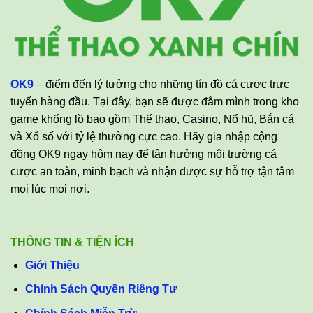
OK9
– điểm đến lý tưởng cho những tín đồ cá cược trực
tuyến hàng đầu. Tại đây, bạn sẽ được đắm mình trong kho
game khổng lồ bao gồm Thể thao, Casino, Nổ hũ, Bắn cá
và Xổ số với tỷ lệ thưởng cực cao. Hãy gia nhập cộng
đồng OK9 ngay hôm nay để tận hưởng môi trường cá
cược an toàn, minh bạch và nhận được sự hỗ trợ tận tâm
mọi lúc mọi nơi.
THÔNG TIN & TIỆN ÍCH
Giới Thiệu
Chính Sách Quyền Riêng Tư