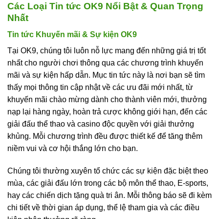
Các Loại Tin tức OK9 Nổi Bật & Quan Trọng
Nhất
Tin tức Khuyến mãi & Sự kiện OK9
Tại OK9, chúng tôi luôn nỗ lực mang đến những giá trị tốt
nhất cho người chơi thông qua các chương trình khuyến
mãi và sự kiện hấp dẫn. Mục tin tức này là nơi bạn sẽ tìm
thấy mọi thông tin cập nhật về các ưu đãi mới nhất, từ
khuyến mãi chào mừng dành cho thành viên mới, thưởng
nạp lại hàng ngày, hoàn trả cược không giới hạn, đến các
giải đấu thể thao và casino độc quyền với giải thưởng
khủng. Mỗi chương trình đều được thiết kế để tăng thêm
niềm vui và cơ hội thắng lớn cho bạn.
Chúng tôi thường xuyên tổ chức các sự kiện đặc biệt theo
mùa, các giải đấu lớn trong các bộ môn thể thao, E-sports,
hay các chiến dịch tặng quà tri ân. Mỗi thông báo sẽ đi kèm
chi tiết về thời gian áp dụng, thể lệ tham gia và các điều