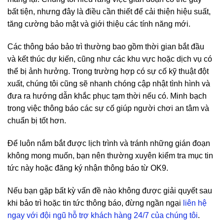
bất tiện, nhưng đây là điều cần thiết để cải thiện hiệu suất,
tăng cường bảo mật và giới thiệu các tính năng mới.
Các thông báo bảo trì thường bao gồm thời gian bắt đầu
và kết thúc dự kiến, cũng như các khu vực hoặc dịch vụ có
thể bị ảnh hưởng. Trong trường hợp có sự cố kỹ thuật đột
xuất, chúng tôi cũng sẽ nhanh chóng cập nhật tình hình và
đưa ra hướng dẫn khắc phục tạm thời nếu có. Minh bạch
trong việc thông báo các sự cố giúp người chơi an tâm và
chuẩn bị tốt hơn.
Để luôn nắm bắt được lịch trình và tránh những gián đoạn
không mong muốn, bạn nên thường xuyên kiểm tra mục tin
tức này hoặc đăng ký nhận thông báo từ OK9.
Nếu bạn gặp bất kỳ vấn đề nào không được giải quyết sau
khi bảo trì hoặc tin tức thông báo, đừng ngần ngại
liên hệ
ngay với đội ngũ hỗ trợ khách hàng 24/7 của chúng tôi
.