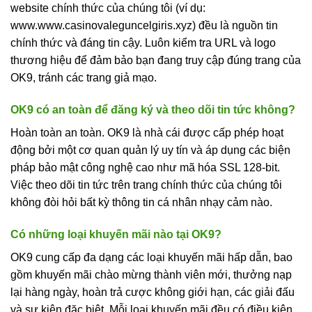
website chính thức của chúng tôi (ví dụ:
www.www.casinovaleguncelgiris.xyz) đều là nguồn tin
chính thức và đáng tin cậy. Luôn kiểm tra URL và logo
thương hiệu để đảm bảo bạn đang truy cập đúng trang của
OK9, tránh các trang giả mạo.
OK9 có an toàn để đăng ký và theo dõi tin tức không?
Hoàn toàn an toàn. OK9 là nhà cái được cấp phép hoạt
động bởi một cơ quan quản lý uy tín và áp dụng các biện
pháp bảo mật công nghệ cao như mã hóa SSL 128-bit.
Việc theo dõi tin tức trên trang chính thức của chúng tôi
không đòi hỏi bất kỳ thông tin cá nhân nhạy cảm nào.
Có những loại khuyến mãi nào tại OK9?
OK9 cung cấp đa dạng các loại khuyến mãi hấp dẫn, bao
gồm khuyến mãi chào mừng thành viên mới, thưởng nạp
lại hàng ngày, hoàn trả cược không giới hạn, các giải đấu
và sự kiện đặc biệt. Mỗi loại khuyến mãi đều có điều kiện