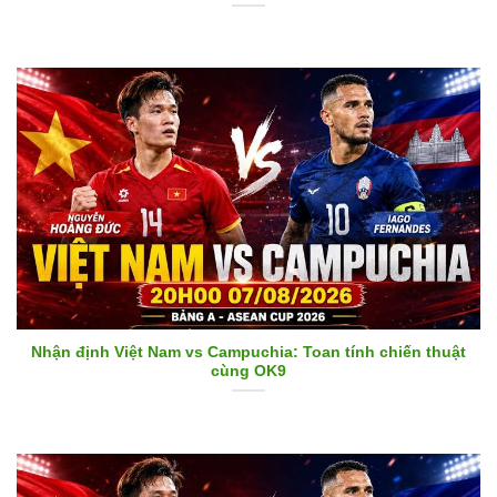
Nhận định Việt Nam vs Campuchia: Toan tính chiến thuật
cùng OK9