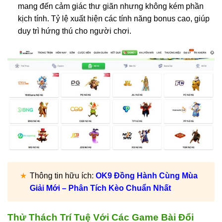
mang đến cảm giác thư giãn nhưng không kém phần
kịch tính. Tỷ lệ xuất hiện các tính năng bonus cao, giúp
duy trì hứng thú cho người chơi.
Thông tin hữu ích:
OK9 Đồng Hành Cùng Mùa
Giải Mới – Phân Tích Kèo Chuẩn Nhất
Thử Thách Trí Tuệ Với Các Game Bài Đổi