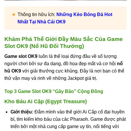
Thông tin hữu ích:
Những Kèo Bóng Đá Hot
Nhất Tại Nhà Cái OK9
Khám Phá Thế Giới Đầy Màu Sắc Của Game
Slot OK9 (Nổ Hũ Đổi Thưởng)
Game slot OK9
luôn là thể loại đứng đầu về số lượng
người chơi bởi sự đa dạng, đồ họa đẹp mắt và cơ hội
nổ
hũ OK9
với giải thưởng cực khủng. Đây là nơi bạn có thể
thử vận may và rinh về những Jackpot giá trị.
Top 3 Game Slot OK9 “Gây Bão” Cộng Đồng
Kho Báu Ai Cập (Egypt Treasure)
Giới thiệu:
Đắm mình vào thế giới Ai Cập cổ đại huyền
bí, tìm kiếm kho báu của các Pharaoh. Game được phát
triển bởi một nhà cung cấp game uy tín, nổi tiếng với