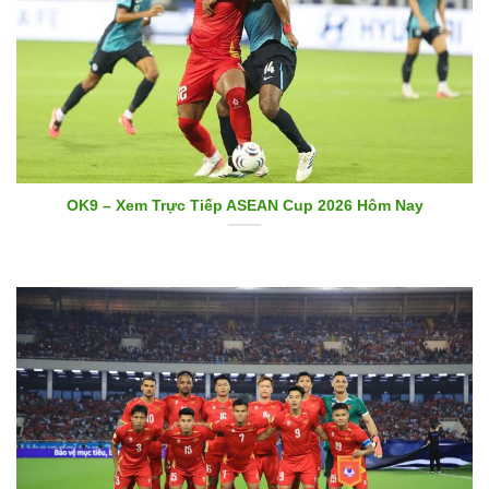
OK9 – Xem Trực Tiếp ASEAN Cup 2026 Hôm Nay