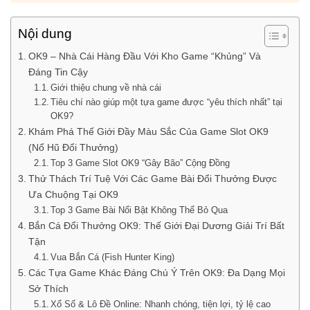
Nội dung
OK9 – Nhà Cái Hàng Đầu Với Kho Game “Khủng” Và
Đáng Tin Cậy
Giới thiệu chung về nhà cái
Tiêu chí nào giúp một tựa game được “yêu thích nhất” tại
OK9?
Khám Phá Thế Giới Đầy Màu Sắc Của Game Slot OK9
(Nổ Hũ Đổi Thưởng)
Top 3 Game Slot OK9 “Gây Bão” Cộng Đồng
Thử Thách Trí Tuệ Với Các Game Bài Đổi Thưởng Được
Ưa Chuộng Tại OK9
Top 3 Game Bài Nổi Bật Không Thể Bỏ Qua
Bắn Cá Đổi Thưởng OK9: Thế Giới Đại Dương Giải Trí Bất
Tận
Vua Bắn Cá (Fish Hunter King)
Các Tựa Game Khác Đáng Chú Ý Trên OK9: Đa Dạng Mọi
Sở Thích
Xổ Số & Lô Đề Online: Nhanh chóng, tiện lợi, tỷ lệ cao