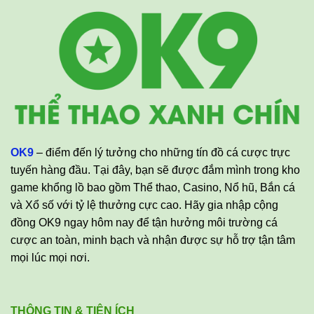
OK9
– điểm đến lý tưởng cho những tín đồ cá cược trực
tuyến hàng đầu. Tại đây, bạn sẽ được đắm mình trong kho
game khổng lồ bao gồm Thể thao, Casino, Nổ hũ, Bắn cá
và Xổ số với tỷ lệ thưởng cực cao. Hãy gia nhập cộng
đồng OK9 ngay hôm nay để tận hưởng môi trường cá
cược an toàn, minh bạch và nhận được sự hỗ trợ tận tâm
mọi lúc mọi nơi.
THÔNG TIN & TIỆN ÍCH