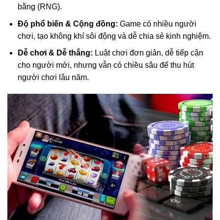
bằng (RNG).
Độ phổ biến & Cộng đồng:
Game có nhiều người
chơi, tạo không khí sôi động và dễ chia sẻ kinh nghiệm.
Dễ chơi & Dễ thắng:
Luật chơi đơn giản, dễ tiếp cận
cho người mới, nhưng vẫn có chiều sâu để thu hút
người chơi lâu năm.