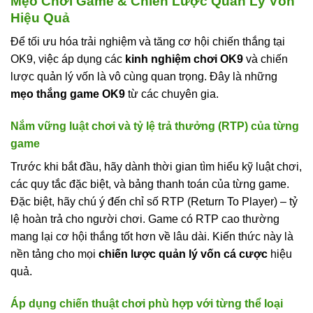
Mẹo Chơi Game & Chiến Lược Quản Lý Vốn
Hiệu Quả
Để tối ưu hóa trải nghiệm và tăng cơ hội chiến thắng tại
OK9, việc áp dụng các
kinh nghiệm chơi OK9
và chiến
lược quản lý vốn là vô cùng quan trọng. Đây là những
mẹo thắng game OK9
từ các chuyên gia.
Nắm vững luật chơi và tỷ lệ trả thưởng (RTP) của từng
game
Trước khi bắt đầu, hãy dành thời gian tìm hiểu kỹ luật chơi,
các quy tắc đặc biệt, và bảng thanh toán của từng game.
Đặc biệt, hãy chú ý đến chỉ số RTP (Return To Player) – tỷ
lệ hoàn trả cho người chơi. Game có RTP cao thường
mang lại cơ hội thắng tốt hơn về lâu dài. Kiến thức này là
nền tảng cho mọi
chiến lược quản lý vốn cá cược
hiệu
quả.
Áp dụng chiến thuật chơi phù hợp với từng thể loại